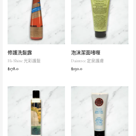
修護洗髮露
泡沫潔面啫喱
Hi-Shine 光彩護髮
Daintree 定泉護膚
$
178.0
$
230.0