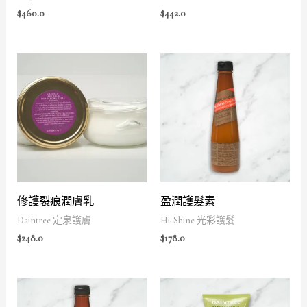
$
460.0
$
442.0
修護裂痕潤膚乳
盈潤護髮素
Daintree 定泉護膚
Hi-Shine 光彩護髮
$
248.0
$
178.0