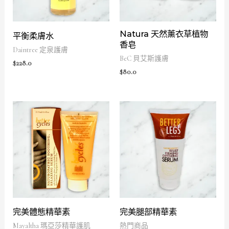
Natura 天然薰衣草植物
平衡柔膚水
香皂
Daintree 定泉護膚
BeC 貝艾斯護膚
$
228.0
$
80.0
完美體態精華素
完美腿部精華素
Mayaltha 瑪亞莎精華護肌
熱門商品