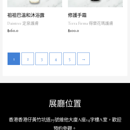
祖祖巴溫和沐浴露
修護手霜
Daintree 定泉護膚
Terra Firma 得樂花瑪護膚
$
160.0
$
100.0
1
2
3
4
5
→
展廳位置
香港香港仔黃竹坑道29號維他大廈A座14字樓A室，歡迎
預約參觀。