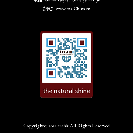
電話: 4008-213-513 / (021) 53080290
網站 : www.tns-China.cn
Copyright© 2021 tnshk All Rights Reserved