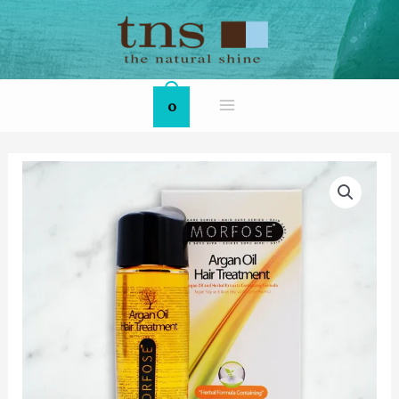
Skip
MAIN
to
MENU
content
0
MORFOSE
Herbal
Argan
Oil
Hair
Treatment
數
量