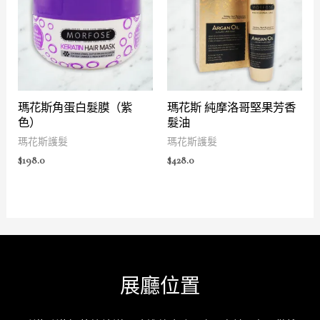
瑪花斯角蛋白髮膜（紫
瑪花斯 純摩洛哥堅果芳香
色）
髮油
瑪花斯護髮
瑪花斯護髮
$
198.0
$
428.0
展廳位置