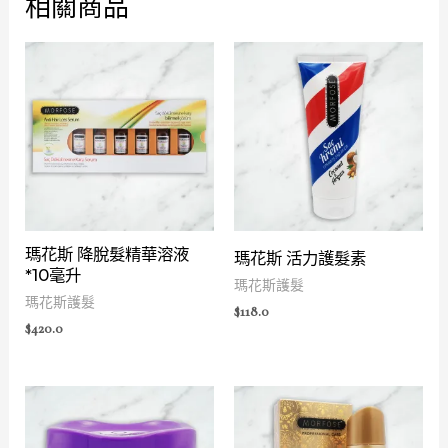
相關商品
瑪花斯 降脫髮精華溶液
瑪花斯 活力護髮素
*10毫升
瑪花斯護髮
瑪花斯護髮
$
118.0
$
420.0