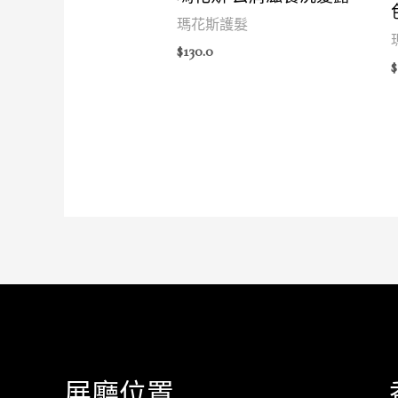
瑪花斯護髮
$
130.0
$
展廳位置