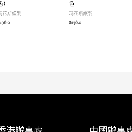
色）
色
瑪花斯護髮
瑪花斯護髮
198.0
$
238.0
香港辦事處
中國辦事