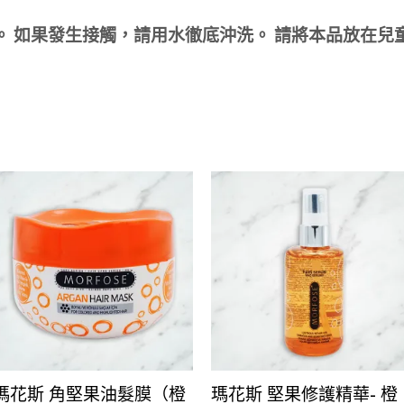
睛。 如果發生接觸，請用水徹底沖洗。 請將本品放在兒
瑪花斯 角堅果油髮膜（橙
瑪花斯 堅果修護精華- 橙