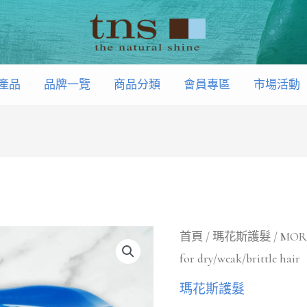
產品
品牌一覽
商品分類
會員專區
市場活動
MORFOSE
首頁
/
瑪花斯護髮
/ MORF
for dry/weak/brittle hair
Collagen
Hair
瑪花斯護髮