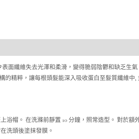
 令表面纖維失去光澤和柔滑，變得脆弱陰鬱和缺乏生氣
構的精粹，讓每根頭髮能深入吸收蛋白至髮質纖維中,
上浴帽。 在洗滌前靜置 10 分鐘，照常造型。 對於
請在洗頭後塗抹發膜。