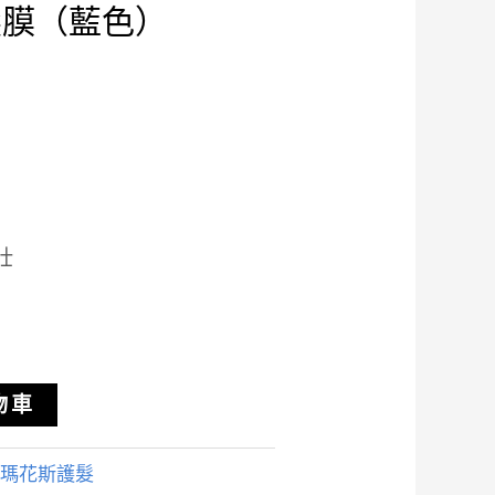
髮膜（藍色）
壯
物車
瑪花斯護髮