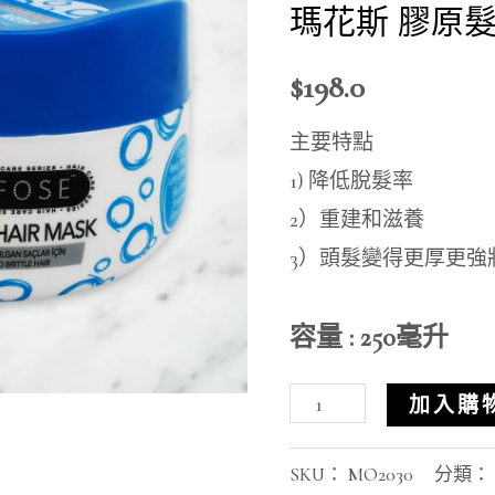
Mask
瑪花斯 膠原
(Blue)
$
198.0
–
for
主要特點
dry/weak/brittle
1) 降低脫髮率
hair
2）重建和滋養
數
3）頭髮變得更厚更強
量
容量 : 250毫升
加入購
SKU：
MO2030
分類：