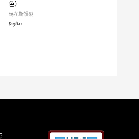
色）
瑪花斯護髮
$
198.0
處