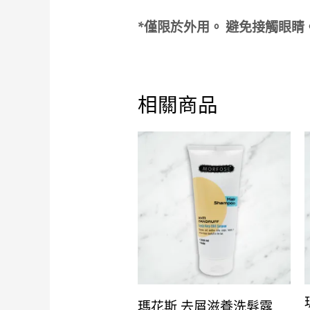
*僅限於外用。 避免接觸眼
相關商品
瑪花斯 去屑滋養洗髮露