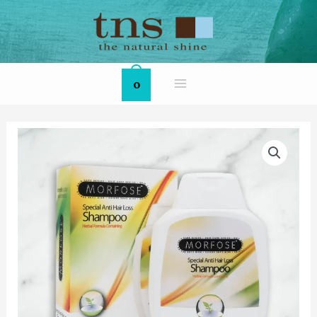
Skip
MAIN
to
MENU
content
0
MORFOSE
Anti
Hair
Loss
Shampoo
數
量