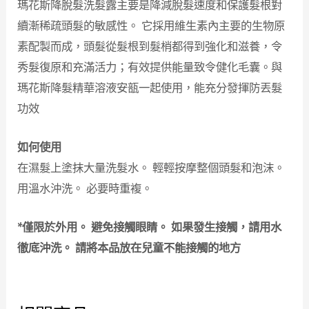
瑪花斯降脫髮洗髮露主要是降減脫髮速度和保護髮根對
續漸稀疏頭髮的敏感性。 它採用維生素內主要的生物原
素配製而成，頭髮從髮根到髮梢都得到強化和滋養，令
秀髮復原和充滿活力；有效提供能量致令健化毛囊。與
瑪花斯降髮精華溶液安瓿一起使用，能充分發揮防丟髮
功效
如何使用
在濕髮上塗抹大量洗髮水。 輕輕按摩整個頭髮和泡沫。
用溫水沖洗。 必要時重複。
*僅限於外用。 避免接觸眼睛。 如果發生接觸，請用水
徹底沖洗。 請將本品放在兒童不能接觸的地方