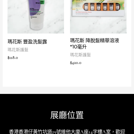
瑪花斯 降脫髮精華溶液
瑪花斯 豐盈洗髮露
*10毫升
瑪花斯護髮
瑪花斯護髮
$
118.0
$
420.0
展廳位置
香港香港仔黃竹坑道29號維他大廈A座14字樓A室，歡迎